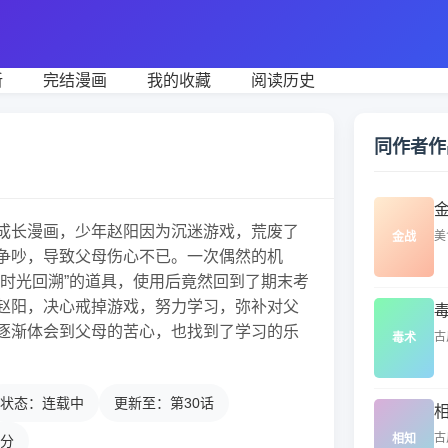
新
完结漫画
我的收藏
阅读历史
同作者作
成长漫画，少年赵阳因为沉迷游戏，荒废了
美
金战
争吵，导致父母伤心不已。一次偶然的机
“时光回溯”的道具，使用后竟然回到了期末考
赵阳，决心戒掉游戏，努力学习，弥补对父
逐渐体会到父母的苦心，也找到了学习的乐
古
毒术
状态：连载中
更新至：第30话
古
相知
4分