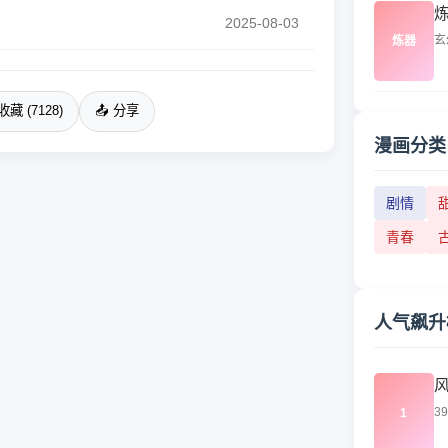
2025-08-03
玄
炼器
收藏 (7128)
📤 分享
漫画分类
剧情
青春
人气飙升
3
1