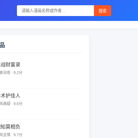
搜索
品
金战财富录
食治愈 · 9.2分
毒术护佳人
风悬疑 · 9.6分
相知莫相负
风言情 · 9.7分