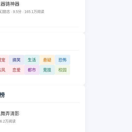
炼器铸神器
幻励志 · 9.5分 · 165.1万阅读
甜宠
搞笑
生活
悬疑
恐怖
古风
恋爱
都市
竞技
校园
榜
风舞弄清影
96.2万阅读